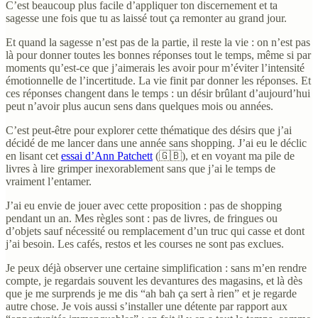
C’est beaucoup plus facile d’appliquer ton discernement et ta
sagesse une fois que tu as laissé tout ça remonter au grand jour.
Et quand la sagesse n’est pas de la partie, il reste la vie : on n’est pas
là pour donner toutes les bonnes réponses tout le temps, même si par
moments qu’est-ce que j’aimerais les avoir pour m’éviter l’intensité
émotionnelle de l’incertitude. La vie finit par donner les réponses. Et
ces réponses changent dans le temps : un désir brûlant d’aujourd’hui
peut n’avoir plus aucun sens dans quelques mois ou années.
C’est peut-être pour explorer cette thématique des désirs que j’ai
décidé de me lancer dans une année sans shopping. J’ai eu le déclic
en lisant cet
essai d’Ann Patchett
(🇬🇧), et en voyant ma pile de
livres à lire grimper inexorablement sans que j’ai le temps de
vraiment l’entamer.
J’ai eu envie de jouer avec cette proposition : pas de shopping
pendant un an. Mes règles sont : pas de livres, de fringues ou
d’objets sauf nécessité ou remplacement d’un truc qui casse et dont
j’ai besoin. Les cafés, restos et les courses ne sont pas exclues.
Je peux déjà observer une certaine simplification : sans m’en rendre
compte, je regardais souvent les devantures des magasins, et là dès
que je me surprends je me dis “ah bah ça sert à rien” et je regarde
autre chose. Je vois aussi s’installer une détente par rapport aux