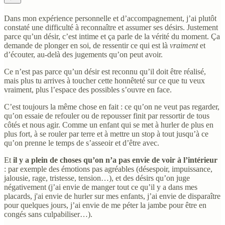
Dans mon expérience personnelle et d’accompagnement, j’ai plutôt
constaté une difficulté à reconnaître et assumer ses désirs. Justement
parce qu’un désir, c’est intime et ça parle de la vérité du moment. Ça
demande de plonger en soi, de ressentir ce qui est là
vraiment
et
d’écouter, au-delà des jugements qu’on peut avoir.
Ce n’est pas parce qu’un désir est reconnu qu’il doit être réalisé,
mais plus tu arrives à toucher cette honnêteté sur ce que tu veux
vraiment, plus l’espace des possibles s’ouvre en face.
C’est toujours la même chose en fait : ce qu’on ne veut pas regarder,
qu’on essaie de refouler ou de repousser finit par ressortir de tous
côtés et nous agir. Comme un enfant qui se met à hurler de plus en
plus fort, à se rouler par terre et à mettre un stop à tout jusqu’à ce
qu’on prenne le temps de s’asseoir et d’être avec.
Et
il y a plein de choses qu’on n’a pas envie de voir à l’intérieur
: par exemple des émotions pas agréables (désespoir, impuissance,
jalousie, rage, tristesse, tension…), et des désirs qu’on juge
négativement (j’ai envie de manger tout ce qu’il y a dans mes
placards, j'ai envie de hurler sur mes enfants, j’ai envie de disparaître
pour quelques jours, j’ai envie de me péter la jambe pour être en
congés sans culpabiliser…).