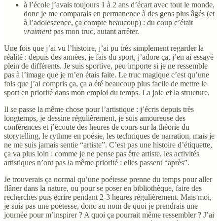
à l’école j’avais toujours 1 à 2 ans d’écart avec tout le monde,
donc je me comparais en permanence à des gens plus âgés (et
à l’adolescence, ça compte beaucoup) : du coup c’était
vraiment
pas mon truc, autant arrêter.
Une fois que j’ai vu l’histoire, j’ai pu très simplement regarder la
réalité : depuis des années, je fais du sport, j’adore ça, j’en ai essayé
plein de différents. Je suis sportive, peu importe si je ne ressemble
pas à l’image que je m’en étais faite. Le truc magique c’est qu’une
fois que j’ai compris ça, ça a été beaucoup plus facile de mettre le
sport en priorité dans mon emploi du temps. La joie
et
la structure.
Il se passe la même chose pour l’artistique : j’écris depuis très
longtemps, je dessine régulièrement, je suis amoureuse des
conférences et j’écoute des heures de cours sur la théorie du
storytelling, le rythme en poésie, les techniques de narration, mais je
ne me suis jamais sentie “artiste”. C’est pas une histoire d’étiquette,
ça va plus loin : comme je ne pense pas être artiste, les activités
artistiques n’ont pas la même priorité : elles passent “après”.
Je trouverais ça normal qu’une poétesse prenne du temps pour aller
flâner dans la nature, ou pour se poser en bibliothèque, faire des
recherches puis écrire pendant 2-3 heures régulièrement. Mais moi,
je suis pas une poétesse, donc au nom de quoi je prendrais une
journée pour m’inspirer ? A quoi ça pourrait même ressembler ? J’ai