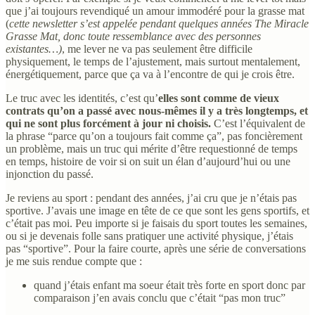
que j’ai toujours revendiqué un amour immodéré pour la grasse mat
(
cette newsletter s’est appelée pendant quelques années The Miracle
Grasse Mat, donc toute ressemblance avec des personnes
existantes…)
, me lever ne va pas seulement être difficile
physiquement, le temps de l’ajustement, mais surtout mentalement,
énergétiquement, parce que ça va à l’encontre de qui je crois être.
Le truc avec les identités, c’est qu’
elles sont comme de vieux
contrats qu’on a passé avec nous-mêmes il y a très longtemps, et
qui ne sont plus forcément à jour ni choisis.
C’est l’équivalent de
la phrase “parce qu’on a toujours fait comme ça”, pas foncièrement
un problème, mais un truc qui mérite d’être requestionné de temps
en temps, histoire de voir si on suit un élan d’aujourd’hui ou une
injonction du passé.
Je reviens au sport : pendant des années, j’ai cru que je n’étais pas
sportive. J’avais une image en tête de ce que sont les gens sportifs, et
c’était pas moi. Peu importe si je faisais du sport toutes les semaines,
ou si je devenais folle sans pratiquer une activité physique, j’étais
pas “sportive”. Pour la faire courte, après une série de conversations
je me suis rendue compte que :
quand j’étais enfant ma soeur était très forte en sport donc par
comparaison j’en avais conclu que c’était “pas mon truc”