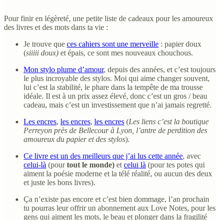
Pour finir en légèreté, une petite liste de cadeaux pour les amoureux
des livres et des mots dans ta vie :
Je trouve que
ces cahiers sont une merveille
: papier doux
(
siiiii doux)
et épais, ce sont mes nouveaux chouchous.
Mon stylo plume d’amour
, depuis des années, et c’est toujours
le plus incroyable des stylos. Moi qui aime changer souvent,
lui c’est la stabilité, le phare dans la tempête de ma trousse
idéale. Il est à un prix assez élevé, donc c’est un gros / beau
cadeau, mais c’est un investissement que n’ai jamais regretté.
Les encres
,
les encres
,
les encres
(
Les liens c’est la boutique
Perreyon près de Bellecour à Lyon, l’antre de perdition des
amoureux du papier et des stylos
).
Ce livre est un des meilleurs que j’ai lus cette année
, avec
celui-là
(pour
tout le monde)
et
celui là
(pour tes potes qui
aiment la poésie moderne et la télé réalité, ou aucun des deux
et juste les bons livres).
Ça n’existe pas encore et c’est bien dommage, l’an prochain
tu pourras leur offrir un abonnement aux Love Notes, pour les
gens qui aiment les mots, le beau et plonger dans la fragilité