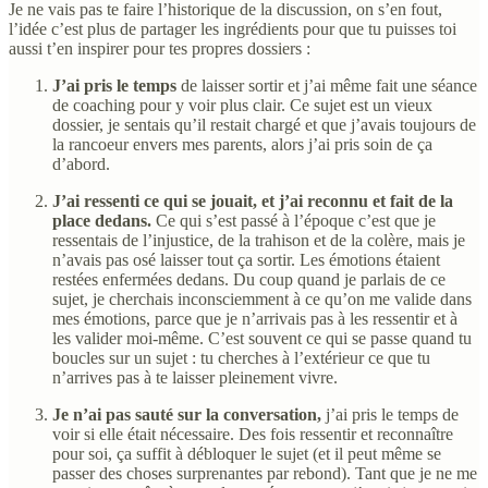
Je ne vais pas te faire l’historique de la discussion, on s’en fout,
l’idée c’est plus de partager les ingrédients pour que tu puisses toi
aussi t’en inspirer pour tes propres dossiers :
J’ai pris le temps
de laisser sortir et j’ai même fait une séance
de coaching pour y voir plus clair. Ce sujet est un vieux
dossier, je sentais qu’il restait chargé et que j’avais toujours de
la rancoeur envers mes parents, alors j’ai pris soin de ça
d’abord.
J’ai ressenti ce qui se jouait, et j’ai reconnu et fait de la
place dedans.
Ce qui s’est passé à l’époque c’est que je
ressentais de l’injustice, de la trahison et de la colère, mais je
n’avais pas osé laisser tout ça sortir. Les émotions étaient
restées enfermées dedans. Du coup quand je parlais de ce
sujet, je cherchais inconsciemment à ce qu’on me valide dans
mes émotions, parce que je n’arrivais pas à les ressentir et à
les valider moi-même. C’est souvent ce qui se passe quand tu
boucles sur un sujet : tu cherches à l’extérieur ce que tu
n’arrives pas à te laisser pleinement vivre.
Je n’ai pas sauté sur la conversation,
j’ai pris le temps de
voir si elle était nécessaire. Des fois ressentir et reconnaître
pour soi, ça suffit à débloquer le sujet (et il peut même se
passer des choses surprenantes par rebond). Tant que je ne me