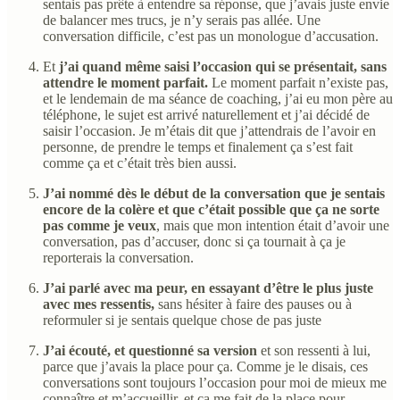
sentais pas prête à entendre sa réponse, que j’avais juste envie
de balancer mes trucs, je n’y serais pas allée. Une
conversation difficile, c’est pas un monologue d’accusation.
Et
j’ai quand même saisi l’occasion qui se présentait, sans
attendre le moment parfait.
Le moment parfait n’existe pas,
et le lendemain de ma séance de coaching, j’ai eu mon père au
téléphone, le sujet est arrivé naturellement et j’ai décidé de
saisir l’occasion. Je m’étais dit que j’attendrais de l’avoir en
personne, de prendre le temps et finalement ça s’est fait
comme ça et c’était très bien aussi.
J’ai nommé dès le début de la conversation que je sentais
encore de la colère et que c’était possible que ça ne sorte
pas comme je veux
, mais que mon intention était d’avoir une
conversation, pas d’accuser, donc si ça tournait à ça je
reporterais la conversation.
J’ai parlé avec ma peur, en essayant d’être le plus juste
avec mes ressentis,
sans hésiter à faire des pauses ou à
reformuler si je sentais quelque chose de pas juste
J’ai écouté, et questionné sa version
et son ressenti à lui,
parce que j’avais la place pour ça. Comme je le disais, ces
conversations sont toujours l’occasion pour moi de mieux me
connaître et m’accueillir, et ça me fait de la place pour