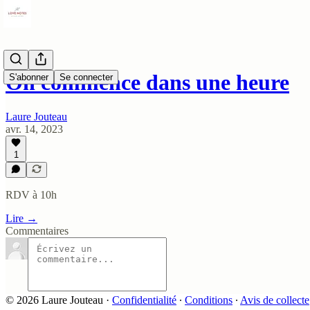
On commence dans une heure
S'abonner
Se connecter
Laure Jouteau
avr. 14, 2023
1
RDV à 10h
Lire →
Commentaires
© 2026 Laure Jouteau
·
Confidentialité
∙
Conditions
∙
Avis de collecte