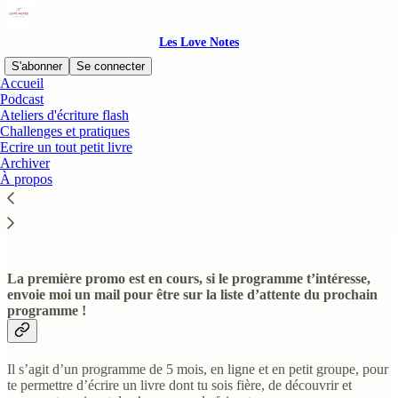
Les Love Notes
S'abonner
Se connecter
Accueil
Podcast
Ateliers d'écriture flash
Challenges et pratiques
Lisez sans distraction sur Substack
Ecrire un tout petit livre
Archiver
À propos
Ecris ton tout petit livre
La première promo est en cours, si le programme t’intéresse,
envoie moi un mail pour être sur la liste d’attente du prochain
programme !
Il s’agit d’un programme de 5 mois, en ligne et en petit groupe, pour
te permettre d’écrire un livre dont tu sois fière, de découvrir et