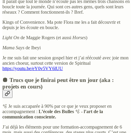
Il paraît que tout le monde n’écoute pas les mêmes trois chansons en
boucle toute la journée. Qui sont ces autres gens, quels sont leurs
réseaux ? Comment fonctionnent-ils ? Bref.
Kings of Convenience. Ma pote Flora me les a fait découvrir et
depuis je les écoute en boucle.
Light On
de Maggie Rogers (et aussi
Horses
)
Mama Says
de Ibeyi
Je me suis fait une session gospel hier et j’ai réécouté avec joie mon
ancien choeur, surtout cette version de Spiritual
https://youtu.be/eY0v5VY6lUU
🪩 Trucs que je finirai peut être un jour (aka :
projets en cours)
🫧 Je suis accaparée à 90% par ce que je veux proposer en
accompagnement :
L’école des Bulles
🫧
- l’art de la
communication consciente.
J’ai déjà les éléments pour une formation-accompagnement de 6
mois, mais aussi des conférences, des stages plus courts. C’est une