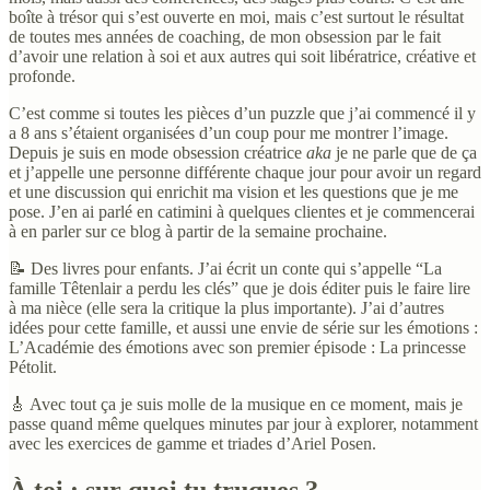
boîte à trésor qui s’est ouverte en moi, mais c’est surtout le résultat
de toutes mes années de coaching, de mon obsession par le fait
d’avoir une relation à soi et aux autres qui soit libératrice, créative et
profonde.
C’est comme si toutes les pièces d’un puzzle que j’ai commencé il y
a 8 ans s’étaient organisées d’un coup pour me montrer l’image.
Depuis je suis en mode obsession créatrice
aka
je ne parle que de ça
et j’appelle une personne différente chaque jour pour avoir un regard
et une discussion qui enrichit ma vision et les questions que je me
pose. J’en ai parlé en catimini à quelques clientes et je commencerai
à en parler sur ce blog à partir de la semaine prochaine.
📝 Des livres pour enfants. J’ai écrit un conte qui s’appelle “La
famille Têtenlair a perdu les clés” que je dois éditer puis le faire lire
à ma nièce (elle sera la critique la plus importante). J’ai d’autres
idées pour cette famille, et aussi une envie de série sur les émotions :
L’Académie des émotions avec son premier épisode : La princesse
Pétolit.
🎸 Avec tout ça je suis molle de la musique en ce moment, mais je
passe quand même quelques minutes par jour à explorer, notamment
avec les exercices de gamme et triades d’Ariel Posen.
À toi : sur quoi tu truques ?