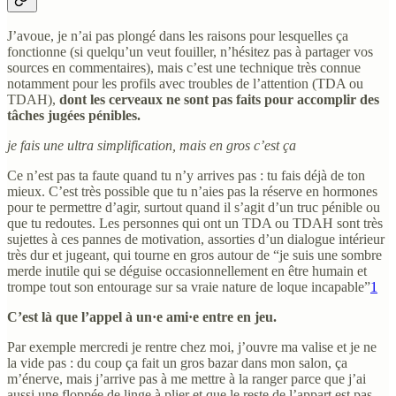
J’avoue, je n’ai pas plongé dans les raisons pour lesquelles ça
fonctionne (si quelqu’un veut fouiller, n’hésitez pas à partager vos
sources en commentaires), mais c’est une technique très connue
notamment pour les profils avec troubles de l’attention (TDA ou
TDAH),
dont les cerveaux ne sont pas faits pour accomplir des
tâches jugées pénibles.
je fais une ultra simplification, mais en gros c’est ça
Ce n’est pas ta faute quand tu n’y arrives pas : tu fais déjà de ton
mieux. C’est très possible que tu n’aies pas la réserve en hormones
pour te permettre d’agir, surtout quand il s’agit d’un truc pénible ou
que tu redoutes. Les personnes qui ont un TDA ou TDAH sont très
sujettes à ces pannes de motivation, assorties d’un dialogue intérieur
très dur et jugeant, qui tourne en gros autour de “je suis une sombre
merde inutile qui se déguise occasionnellement en être humain et
trompe tout son entourage sur sa vraie nature de loque incapable”
1
C’est là que l’appel à un·e ami·e entre en jeu.
Par exemple mercredi je rentre chez moi, j’ouvre ma valise et je ne
la vide pas : du coup ça fait un gros bazar dans mon salon, ça
m’énerve, mais j’arrive pas à me mettre à la ranger parce que j’ai
aussi une floppée de linge à plier et que le reste de l’appart est pas