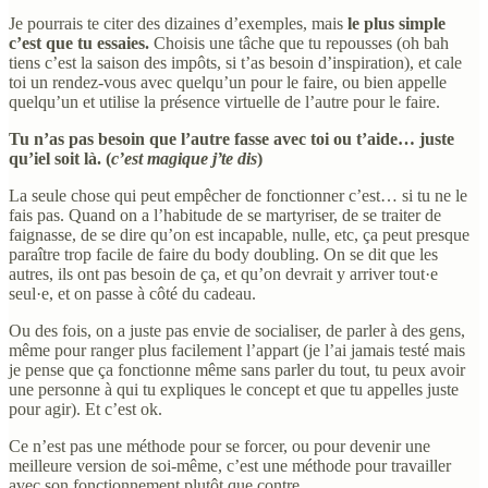
Je pourrais te citer des dizaines d’exemples, mais
le plus simple
c’est que tu essaies.
Choisis une tâche que tu repousses (oh bah
tiens c’est la saison des impôts, si t’as besoin d’inspiration), et cale
toi un rendez-vous avec quelqu’un pour le faire, ou bien appelle
quelqu’un et utilise la présence virtuelle de l’autre pour le faire.
Tu n’as pas besoin que l’autre fasse avec toi ou t’aide… juste
qu’iel soit là. (
c’est magique j’te dis
)
La seule chose qui peut empêcher de fonctionner c’est… si tu ne le
fais pas. Quand on a l’habitude de se martyriser, de se traiter de
faignasse, de se dire qu’on est incapable, nulle, etc, ça peut presque
paraître trop facile de faire du body doubling. On se dit que les
autres, ils ont pas besoin de ça, et qu’on devrait y arriver tout·e
seul·e, et on passe à côté du cadeau.
Ou des fois, on a juste pas envie de socialiser, de parler à des gens,
même pour ranger plus facilement l’appart (je l’ai jamais testé mais
je pense que ça fonctionne même sans parler du tout, tu peux avoir
une personne à qui tu expliques le concept et que tu appelles juste
pour agir). Et c’est ok.
Ce n’est pas une méthode pour se forcer, ou pour devenir une
meilleure version de soi-même, c’est une méthode pour travailler
avec son fonctionnement plutôt que contre.