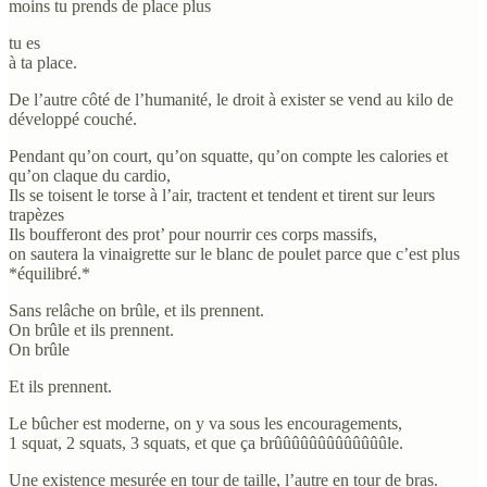
moins tu prends de place plus
tu es
à ta place.
De l’autre côté de l’humanité, le droit à exister se vend au kilo de
développé couché.
Pendant qu’on court, qu’on squatte, qu’on compte les calories et
qu’on claque du cardio,
Ils se toisent le torse à l’air, tractent et tendent et tirent sur leurs
trapèzes
Ils boufferont des prot’ pour nourrir ces corps massifs,
on sautera la vinaigrette sur le blanc de poulet parce que c’est plus
*équilibré.*
Sans relâche on brûle, et ils prennent.
On brûle et ils prennent.
On brûle
Et ils prennent.
Le bûcher est moderne, on y va sous les encouragements,
1 squat, 2 squats, 3 squats, et que ça brûûûûûûûûûûûûûle.
Une existence mesurée en tour de taille, l’autre en tour de bras.