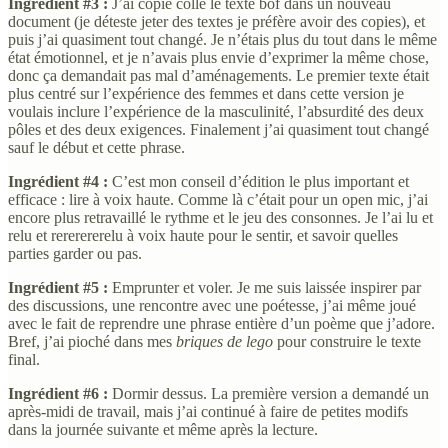
Ingrédient #3 :
J’ai copié collé le texte bof dans un nouveau
document (je déteste jeter des textes je préfère avoir des copies), et
puis j’ai quasiment tout changé. Je n’étais plus du tout dans le même
état émotionnel, et je n’avais plus envie d’exprimer la même chose,
donc ça demandait pas mal d’aménagements. Le premier texte était
plus centré sur l’expérience des femmes et dans cette version je
voulais inclure l’expérience de la masculinité, l’absurdité des deux
pôles et des deux exigences. Finalement j’ai quasiment tout changé
sauf le début et cette phrase.
Ingrédient #4 :
C’est mon conseil d’édition le plus important et
efficace : lire à voix haute. Comme là c’était pour un open mic, j’ai
encore plus retravaillé le rythme et le jeu des consonnes. Je l’ai lu et
relu et rererererelu à voix haute pour le sentir, et savoir quelles
parties garder ou pas.
Ingrédient #5 :
Emprunter et voler. Je me suis laissée inspirer par
des discussions, une rencontre avec une poétesse, j’ai même joué
avec le fait de reprendre une phrase entière d’un poème que j’adore.
Bref, j’ai pioché dans mes
briques de lego
pour construire le texte
final.
Ingrédient #6 :
Dormir dessus. La première version a demandé un
après-midi de travail, mais j’ai continué à faire de petites modifs
dans la journée suivante et même après la lecture.