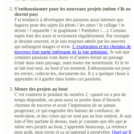
S’enthousiasmer pour les nouveaux projets (même s’ils ne
durent pas)
J’ai tendance à développer des passions aussi intenses que
fugaces pour des sujets (la photo ! les zines ! le collage ! le
dessin ! l’aquarelle ! le graphisme ! Publisher !…). Certains
sujets font des tours et reviennent régulièrement. Par exemple
je dessine souvent, et je suis toujours attirée par les oeuvres
qui mélangent images et texte.
L’exploration et les chemins de
traverses font partie intégrante de la joie artistique.
Je sais que
certaines passions vont durer et d’autres feront un passage
éclair dans mon paysage, mais toutes me nourrissent. Et le tri
se fait tout seul, au bout d’un moment. Enthousiasme-toi pour
tes envies, collecte-les, documente-les. Il y a quelque chose à
apprendre et à garder dans toutes ces passions.
Mener des projets au bout
C’est vraiment le pendant du numéro 2 : quand on a peu de
temps disponible, on peut aussi se perdre dans d’éternels
chemins de traverse et avoir l’impression de ne jamais
progresser, ce qui engendre des baisses de confiance, de
motivation, et des crises qui ne sont pas au bon endroit. Je suis
loin d’être parfaite là dessus, mais je constate que dès que je
mène mes projets au bout, j’apprends beaucoup, ça renforce
mon goût, mon envie et ça m’apprend à persévérer.
Quel qu’il