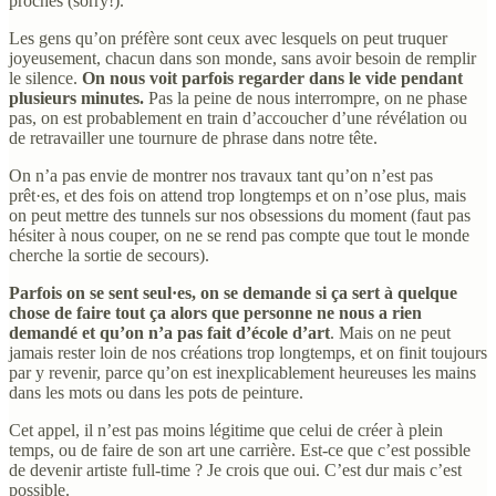
proches (sorry!).
Les gens qu’on préfère sont ceux avec lesquels on peut truquer
joyeusement, chacun dans son monde, sans avoir besoin de remplir
le silence.
On nous voit parfois regarder dans le vide pendant
plusieurs minutes.
Pas la peine de nous interrompre, on ne phase
pas, on est probablement en train d’accoucher d’une révélation ou
de retravailler une tournure de phrase dans notre tête.
On n’a pas envie de montrer nos travaux tant qu’on n’est pas
prêt·es, et des fois on attend trop longtemps et on n’ose plus, mais
on peut mettre des tunnels sur nos obsessions du moment (faut pas
hésiter à nous couper, on ne se rend pas compte que tout le monde
cherche la sortie de secours).
Parfois on se sent seul·es, on se demande si ça sert à quelque
chose de faire tout ça alors que personne ne nous a rien
demandé et qu’on n’a pas fait d’école d’art
. Mais on ne peut
jamais rester loin de nos créations trop longtemps, et on finit toujours
par y revenir, parce qu’on est inexplicablement heureuses les mains
dans les mots ou dans les pots de peinture.
Cet appel, il n’est pas moins légitime que celui de créer à plein
temps, ou de faire de son art une carrière. Est-ce que c’est possible
de devenir artiste full-time ? Je crois que oui. C’est dur mais c’est
possible.