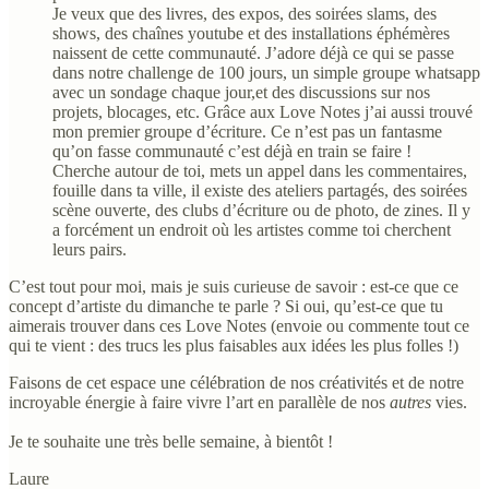
Je veux que des livres, des expos, des soirées slams, des
shows, des chaînes youtube et des installations éphémères
naissent de cette communauté. J’adore déjà ce qui se passe
dans notre challenge de 100 jours, un simple groupe whatsapp
avec un sondage chaque jour,et des discussions sur nos
projets, blocages, etc. Grâce aux Love Notes j’ai aussi trouvé
mon premier groupe d’écriture. Ce n’est pas un fantasme
qu’on fasse communauté c’est déjà en train se faire !
Cherche autour de toi, mets un appel dans les commentaires,
fouille dans ta ville, il existe des ateliers partagés, des soirées
scène ouverte, des clubs d’écriture ou de photo, de zines. Il y
a forcément un endroit où les artistes comme toi cherchent
leurs pairs.
C’est tout pour moi, mais je suis curieuse de savoir : est-ce que ce
concept d’artiste du dimanche te parle ? Si oui, qu’est-ce que tu
aimerais trouver dans ces Love Notes (envoie ou commente tout ce
qui te vient : des trucs les plus faisables aux idées les plus folles !)
Faisons de cet espace une célébration de nos créativités et de notre
incroyable énergie à faire vivre l’art en parallèle de nos
autres
vies.
Je te souhaite une très belle semaine, à bientôt !
Laure