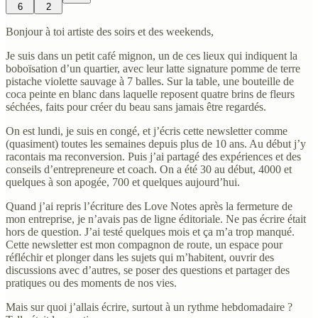
6
2
Bonjour à toi artiste des soirs et des weekends,
Je suis dans un petit café mignon, un de ces lieux qui indiquent la
boboïsation d’un quartier, avec leur latte signature pomme de terre
pistache violette sauvage à 7 balles. Sur la table, une bouteille de
coca peinte en blanc dans laquelle reposent quatre brins de fleurs
séchées, faits pour créer du beau sans jamais être regardés.
On est lundi, je suis en congé, et j’écris cette newsletter comme
(quasiment) toutes les semaines depuis plus de 10 ans. Au début j’y
racontais ma reconversion. Puis j’ai partagé des expériences et des
conseils d’entrepreneure et coach. On a été 30 au début, 4000 et
quelques à son apogée, 700 et quelques aujourd’hui.
Quand j’ai repris l’écriture des Love Notes après la fermeture de
mon entreprise, je n’avais pas de ligne éditoriale. Ne pas écrire était
hors de question. J’ai testé quelques mois et ça m’a trop manqué.
Cette newsletter est mon compagnon de route, un espace pour
réfléchir et plonger dans les sujets qui m’habitent, ouvrir des
discussions avec d’autres, se poser des questions et partager des
pratiques ou des moments de nos vies.
Mais sur quoi j’allais écrire, surtout à un rythme hebdomadaire ?