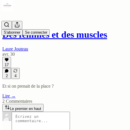
Des femmes et des muscles
S'abonner
Se connecter
Laure Jouteau
avr. 30
17
2
4
Et si on prenait de la place ?
Lire →
2 Commentaires
Le premier en haut