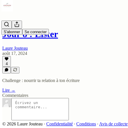
Jour 8 : Lister
S'abonner
Se connecter
Laure Jouteau
août 17, 2024
4
Challenge : nourrir ta relation à ton écriture
Lire →
Commentaires
© 2026 Laure Jouteau
·
Confidentialité
∙
Conditions
∙
Avis de collecte