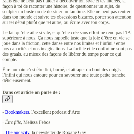
Mais elle ne peut pas t’aider à découvrir ton style et tes intérêts, ta
façon à toi de raconter une histoire, de questionner un sujet, de
sculpter un buste ou de dessiner un fantôme. Elle ne peut pas rentrer
dans ton monde et suivre tes obsessions bizarres, porter son attention
sur tel détail plutôt que tel autre, ou écrire avec ton corps.
Le fait qu’elle aille si vite, et qu’elle crée sans effort ne rend pas l’IA
supérieure à nous. Ça nous rappelle juste que la joie d’être en vie se
joue dans la friction, cette danse entre nos limites et l’infini / entre
nos capacités et nos imaginations. La facilité et le confort ne sont pas
des graals, au mieux des façons de libérer du temps pour ce qui
compte.
Être humain c’est être fini, borné, et attraper du bout des doigts
l’infini qui nous entoure pour en savourer une toute petite tranche,
délicieusement.
Dans cet article on parle de :
-
Bookmakers
, l’excellent podcast d’Arte
-
Être fille
, Melissa Febos
-
The audacity
, la newsletter de Roxane Gay