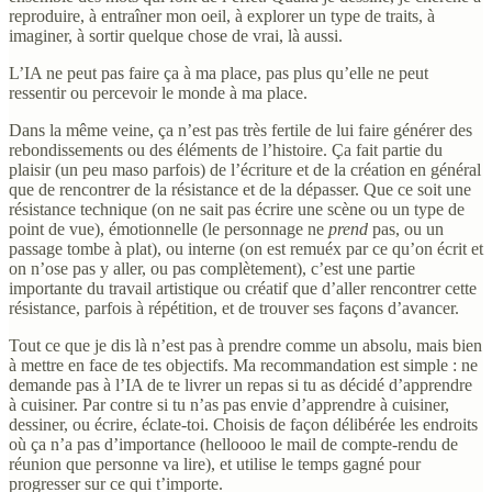
reproduire, à entraîner mon oeil, à explorer un type de traits, à
imaginer, à sortir quelque chose de vrai, là aussi.
L’IA ne peut pas faire ça à ma place, pas plus qu’elle ne peut
ressentir ou percevoir le monde à ma place.
Dans la même veine, ça n’est pas très fertile de lui faire générer des
rebondissements ou des éléments de l’histoire. Ça fait partie du
plaisir (un peu maso parfois) de l’écriture et de la création en général
que de rencontrer de la résistance et de la dépasser. Que ce soit une
résistance technique (on ne sait pas écrire une scène ou un type de
point de vue), émotionnelle (le personnage ne
prend
pas, ou un
passage tombe à plat), ou interne (on est remuéx par ce qu’on écrit et
on n’ose pas y aller, ou pas complètement), c’est une partie
importante du travail artistique ou créatif que d’aller rencontrer cette
résistance, parfois à répétition, et de trouver ses façons d’avancer.
Tout ce que je dis là n’est pas à prendre comme un absolu, mais bien
à mettre en face de tes objectifs. Ma recommandation est simple : ne
demande pas à l’IA de te livrer un repas si tu as décidé d’apprendre
à cuisiner. Par contre si tu n’as pas envie d’apprendre à cuisiner,
dessiner, ou écrire, éclate-toi. Choisis de façon délibérée les endroits
où ça n’a pas d’importance (helloooo le mail de compte-rendu de
réunion que personne va lire), et utilise le temps gagné pour
progresser sur ce qui t’importe.