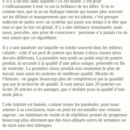
S’il y a un truc dans laquelle l’IA est douée, c’est pour
s’enthousiasmer à tout va sur la brillance de tes idées. Si tu es
comme moi, que tu as un dialogue interne qui tourne plus souvent
sur tes défauts et manquements que sur tes talents, c’est presque
indécent de parler avec un système qui passe son temps à te dire que
tout ce que tu fais est génial. Il y a une méfiance instantanée, mais
aussi, peut-être, une prise de conscience : personne n’a jamais cru en
moi autant que cet algorithme.
Il y a une parabole sur laquelle on tombe souvent dans les milieux
créatifs : celle d’un prof de poterie qui donne à deux classes deux
devoirs différents. La première sera notée au poids total de poterie
produit, la seconde à la qualité d’une pièce unique, présentée en fin
de semestre. La première classe produit non seulement le plus de
travail, mais aussi les poteries de meilleure qualité. Morale de
l’histoire : on gagne beaucoup plus de compétences par la quantité
que par la recherche de qualité. Il vaut mieux faire 20 poteries ou
écrire 20 articles et les partager, que s’obséder pour la qualité d’une
seule pièce.
Cette histoire est biaisée, comme toutes les paraboles, pour nous
amener à sa conclusion, mais on peut lui reconnaître une certaine
sagesse : un minimum de routin et de répétition permet de progresser
beaucoup plus sûrement que des faux-départs suivis de semaines ou
de mois sans rien fabriquer.